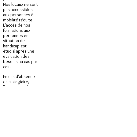
Nos locaux ne sont
pas accessibles
aux personnes à
mobilité
réduite.
L'accès de nos
formations aux
personnes en
situation de
handicap est
étudié après une
évaluation des
besoins au cas par
cas.
En cas d'absence
d'un stagiaire,
l'organisme de
formation s'efforce
de reporter la
formation, dans les
limites des
formateurs et des
dates stipulées sur
l'accord de prise
en charge.