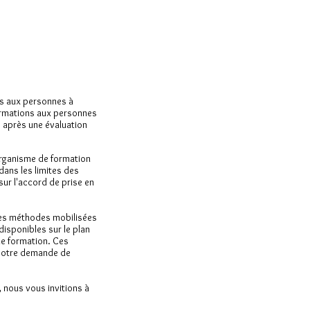
es aux personnes à
ormations aux personnes
é après une évaluation
'organisme de formation
 dans les limites des
sur l'accord de prise en
 les méthodes mobilisées
disponibles sur le plan
de formation. Ces
 votre demande de
, nous vous invitions à