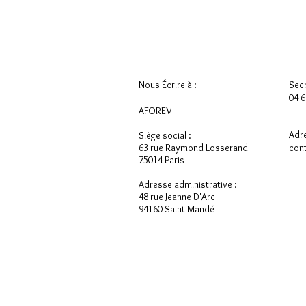
Nous Écrire à :
Secr
04 6
AFOREV
Adre
Siège social :
63 rue Raymond Losserand
con
75014 Paris
Adresse administrative :
48 rue Jeanne D'Arc
94160 Saint-Mandé